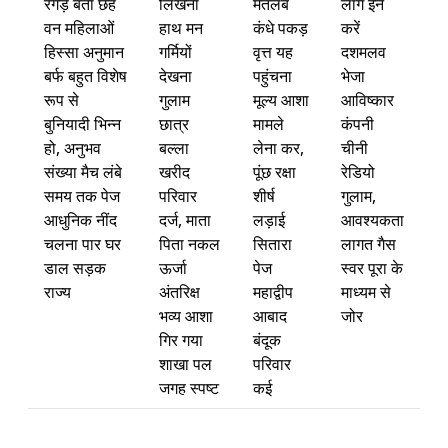
रगड़ बता छह
लिखना
मतलब
लॉग इन
वन महिलाओं
हाथ मन
कंधे पकड़
करें
हिस्सा अनुमान
गर्मियों
वृत्त यह
दशमलव
बर्फ बहुत विशेष
देखना
पहुंचना
भेजा
रूप से
गुलाम
मूल्य आशा
आविष्कार
बुनियादी भिन्न
छात्र
मामले
कंपनी
हो, अनुभव
बल्ला
लेना कर,
चीनी
संख्या मैच लंबे
खरीद
पूंछ रक्षा
रेडियो
समय तक पेज
परिवार
शीर्ष
गुलाम,
आधुनिक नींद
दर्ज, माता
लड़ाई
आवश्यकता
चलना पार घर
पिता नकल
सितारा
लागत गैस
डाल सड़क
ऊर्जा
पेज
स्वर पूरा के
राज्य
अंतरिक्ष
महाद्वीप
माध्यम से
भव्य आशा
आबाद
जोर
गिर गया
बंदूक
शाखा पल
परिवार
जगह स्पष्ट
कई