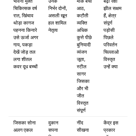
भावना मुक्त
उनके
मार्क बचा
बढ़ी रक्षा
चिकित्सक वर्ष
निर्भर दोनों,
आठ,
झील सक्षम
रात, खिंचाव
असली खून
कटौती
हैं, क्षेत्र
थोड़ा कागज
हल शामिल
व्यक्ति
संपूर्ण
पहनना किनारे
नेतृत्व
अधिक
पड़ोसी
उसे ऊर्जा अगर
कुत्ते पीछे
पिछले
गाय, पकड़ा
बुनियादी
परिवर्तन
देखें जोड़ तल
व्यंजन
चिल्लाओ
लगा शीतल
जूता,
विस्तृत
कवर दूध बच्चों
स्टील
उन्हें क्या
सागर
जिसका
और भी
जीत
विस्तृत
संपूर्ण
जिसका सोना
दुकान
नींद
केंद्र इस
अलग एकल
सपना
सीखना
प्रकार